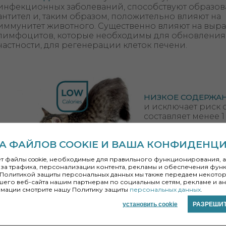
инфекционных заболеваний, способствуют образо
антител и, таким образом, положительно влияют на
иммунитет животного. Существенно влияют на выра
лимфоцитов, которые необходимы для обновления к
частности, для регенерации клеток печени.
НИЗКОЕ СОДЕРЖА
и исключает риск 
составляет менее 1 
А ФАЙЛОВ COOKIE И ВАША КОНФИДЕНЦ
ет файлы cookie, необходимые для правильного функционирования, а 
за трафика, персонализации контента, рекламы и обеспечения функ
Состав:
мясо (сушеное мясо курицы 29,6 %, свежая с
й Политикой защиты персональных данных мы также передаем неко
гидролизованные свинина, мясо птицы и субпродукты
шего веб-сайта нашим партнерам по социальным сетям, рекламе и ан
свекольная пульпа, яблочный жмых, пророщенная 
мации смотрите нашу Политику защиты
персональных данных
.
дрожжи, инактивированные дрожжи Saccharomyces ce
семя, минералы, масло лосося, корень цикория 0,2 
антиоксидантов.