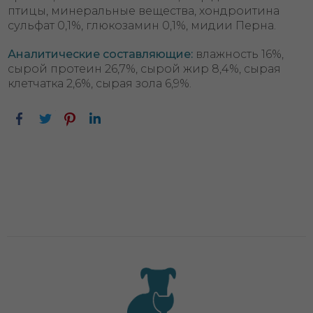
птицы, минеральные вещества, хондроитина
сульфат 0,1%, глюкозамин 0,1%, мидии Перна.
Аналитические составляющие:
влажность 16%,
сырой протеин 26,7%, сырой жир 8,4%, сырая
клетчатка 2,6%, сырая зола 6,9%.
Facebook
Twitter
Pinterest
LinkedIn