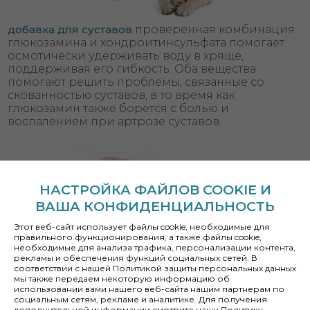
добавка для суставов
проверенная комбинация
глюкозамина и хондроитинсульфата помогает
осмотически удерживать воду в хряще,
поддерживая его гибкость. Оба вещества
помогают решить проблемы, связанные со
скованностью суставов, в то время как
глюкозамин также борется с болью и
воспалением при артрозе суставов.
НАСТРОЙКА ФАЙЛОВ COOKIE И
ВАША КОНФИДЕНЦИАЛЬНОСТЬ
Этот веб-сайт использует файлы cookie, необходимые для
правильного функционирования, а также файлы cookie,
необходимые для анализа трафика, персонализации контента,
рекламы и обеспечения функций социальных сетей. В
СВЕЖЕЕ МЯСО ДОМАШНЕЙ ПТИЦЫ
легкое,
соответствии с нашей Политикой защиты персональных данных
вкусное и очень хорошо усваивается. Оно богато
мы также передаем некоторую информацию об
использовании вами нашего веб-сайта нашим партнерам по
железом и цинком - двумя минералами, которые
социальным сетям, рекламе и аналитике. Для получения
очень важны для насыщения кислородом крови
дополнительной информации смотрите нашу Политику